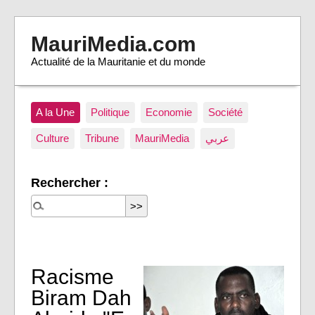
MauriMedia.com
Actualité de la Mauritanie et du monde
A la Une
Politique
Economie
Société
Culture
Tribune
MauriMedia
عربي
Rechercher :
Racisme
Biram Dah